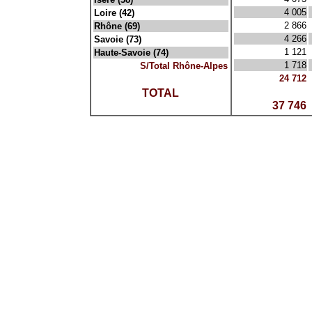
4 005
Loire (42)
2 866
Rhône (69)
4 266
Savoie (73)
1 121
Haute-Savoie (74)
1 718
S/Total Rhône-Alpes
24 712
x
x
TOTAL
37 746