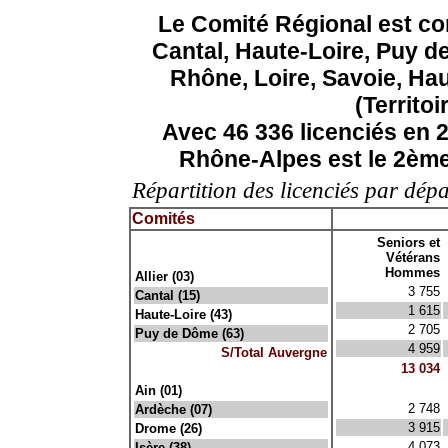
Le Comité Régional est co
Cantal, Haute-Loire, Puy de
Rhône, Loire, Savoie, Ha
(Territo
Avec 46 336 licenciés en 
Rhône-Alpes est le 2ème 
Répartition des licenciés par dép
Comités
x
Seniors et
x
Vétérans
Hommes
Allier (03)
3 755
Cantal (15)
1 615
Haute-Loire (43)
2 705
Puy de Dôme (63)
4 959
S/Total Auvergne
13 034
x
x
Ain (01)
2 748
Ardèche (07)
3 915
Drome (26)
4 073
Isère (38)